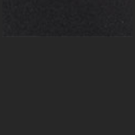
Trostweihnachte
n – Flyer &
Plakate